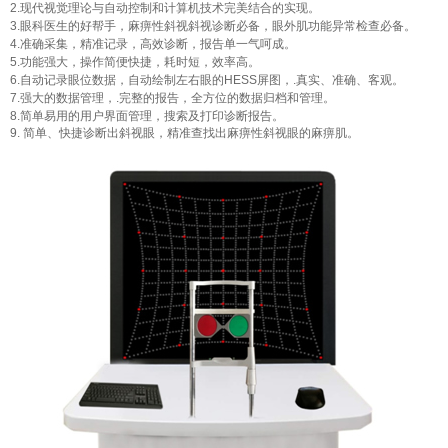
2.现代视觉理论与自动控制和计算机技术完美结合的实现。
3.眼科医生的好帮手，麻痹性斜视斜视诊断必备，眼外肌功能异常检查必备。
4.准确采集，精准记录，高效诊断，报告单一气呵成。
5.功能强大，操作简便快捷，耗时短，效率高。
6.自动记录眼位数据，自动绘制左右眼的HESS屏图，.真实、准确、客观。
7.强大的数据管理，.完整的报告，全方位的数据归档和管理。
8.简单易用的用户界面管理，搜索及打印诊断报告。
9. 简单、快捷诊断出斜视眼，精准查找出麻痹性斜视眼的麻痹肌。