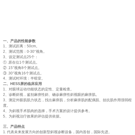
一、产品的性能参数
1、测试距离：50cm。
2、测试范围：0-30°视角。
3、设定测试点25个：
① .原在位1个测试点。
② .15°视角8个测试点。
③ .30°视角16个测试点。
4、测试时环境：半暗室。
二、HESS屏的临床应用
1、对眼球运动功能状态的定性、定量检查。
2、诊断斜视，鉴别麻痹性斜、确诊麻痹性斜视眼的麻痹肌。
3、测定外眼肌肌力状态，找出麻痹肌，分析麻痹肌的配偶肌、拮抗肌作用强弱程
度。
4、为斜视手术肌肉的选择，手术方案的设计提供参考。
5、为斜视治疗效果的评估提供依据。
三、产品特点
1. 代表未来发展方向的创新型斜视诊断设备，国内首创，国际先进。